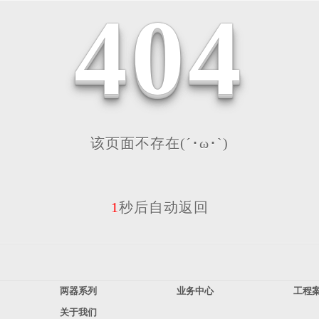
4
0
4
该页面不存在(´･ω･`)
1
秒后自动返回
两器系列
业务中心
工程
关于我们