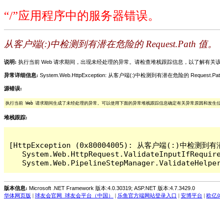
“/”应用程序中的服务器错误。
从客户端(:)中检测到有潜在危险的 Request.Path 值。
说明:
执行当前 Web 请求期间，出现未经处理的异常。请检查堆栈跟踪信息，以了解有
异常详细信息:
System.Web.HttpException: 从客户端(:)中检测到有潜在危险的 Request.Pa
源错误:
执行当前 Web 请求期间生成了未经处理的异常。可以使用下面的异常堆栈跟踪信息确定有关异常原因和发生
堆栈跟踪:
[HttpException (0x80004005): 从客户端(:)中检测到有
   System.Web.HttpRequest.ValidateInputIfRequire
版本信息:
Microsoft .NET Framework 版本:4.0.30319; ASP.NET 版本:4.7.3429.0
华体网页版
|
球友会官网_球友会平台（中国）
|
乐鱼官方端网站登录入口
|
安博平台
|
欧亿