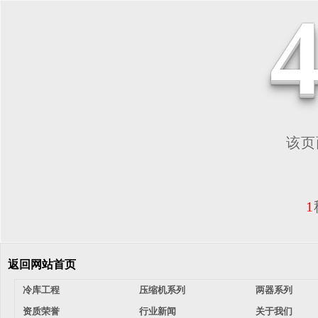
该页面
1
返回网站首页
冷库工程
压缩机系列
两器系列
资质荣誉
行业新闻
关于我们