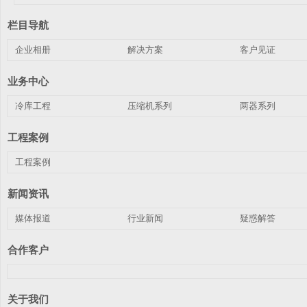
栏目导航
企业相册
解决方案
客户见证
业务中心
冷库工程
压缩机系列
两器系列
工程案例
工程案例
新闻资讯
媒体报道
行业新闻
疑惑解答
合作客户
关于我们